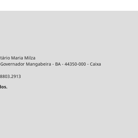
itário Maria Milza
 Governador Mangabeira - BA - 44350-000 - Caixa
 98803.2913
dos.