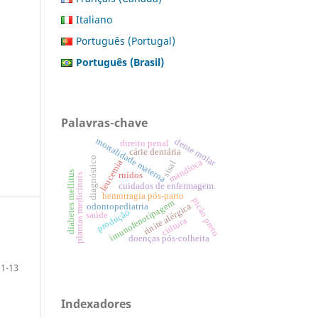
Italiano
Português (Portugal)
Português (Brasil)
Palavras-chave
mortalidade materna
dente molar
direito penal
cárie dentária
diagnóstico
mandioca
leucemia
sisal
diabetes mellitus
ruídos
plantas medicinais
cuidados de enfermagem.
hemorragia pós-parto
picão preto
imunofenotipagem
odontopediatria
rinite alérgica
produção
saúde
cultura
doenças pós-colheita
1-13
Indexadores