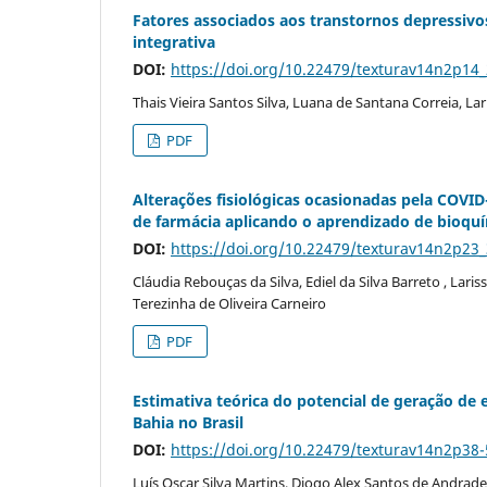
Fatores associados aos transtornos depressivo
integrativa
DOI:
https://doi.org/10.22479/texturav14n2p14
Thais Vieira Santos Silva, Luana de Santana Correia, Lar
PDF
Alterações fisiológicas ocasionadas pela COV
de farmácia aplicando o aprendizado de bioquí
DOI:
https://doi.org/10.22479/texturav14n2p23
Cláudia Rebouças da Silva, Ediel da Silva Barreto , Laris
Terezinha de Oliveira Carneiro
PDF
Estimativa teórica do potencial de geração de e
Bahia no Brasil
DOI:
https://doi.org/10.22479/texturav14n2p38-
Luís Oscar Silva Martins, Diogo Alex Santos de Andrade