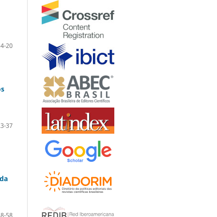
14-20
os
23-37
 da
38-58