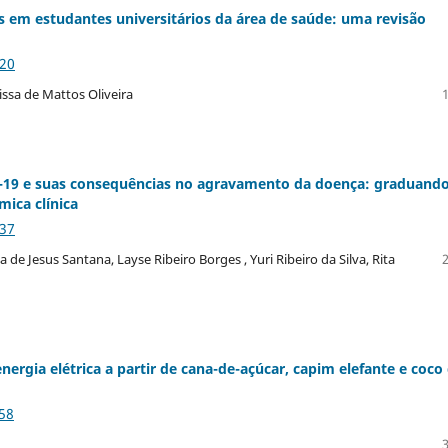
s em estudantes universitários da área de saúde: uma revisão
_20
issa de Mattos Oliveira
ID-19 e suas consequências no agravamento da doença: graduand
mica clínica
_37
sa de Jesus Santana, Layse Ribeiro Borges , Yuri Ribeiro da Silva, Rita
nergia elétrica a partir de cana-de-açúcar, capim elefante e coco
58