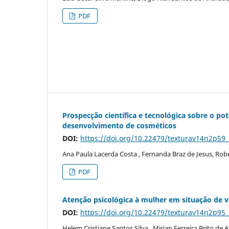
PDF
Prospecção científica e tecnológica sobre o po
desenvolvimento de cosméticos
DOI:
https://doi.org/10.22479/texturav14n2p59
Ana Paula Lacerda Costa , Fernanda Braz de Jesus, Robe
PDF
Atenção psicológica à mulher em situação de vi
DOI:
https://doi.org/10.22479/texturav14n2p95
Helem Cristiane Santos Silva , Mirian Ferreira Brito de 