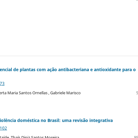
tencial de plantas com ação antibacteriana e antioxidante para o
_73
rta Maria Santos Ornellas , Gabriele Marisco
olência doméstica no Brasil: uma revisão integrativa
_102
Ataíde, Thaís Diniz Santos Moreira
95