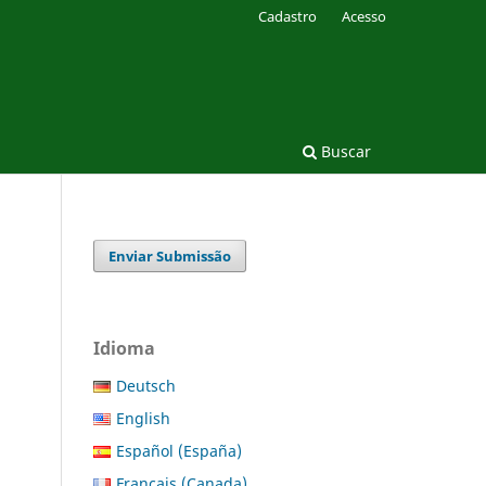
Cadastro
Acesso
Buscar
Enviar Submissão
Idioma
Deutsch
English
Español (España)
Français (Canada)