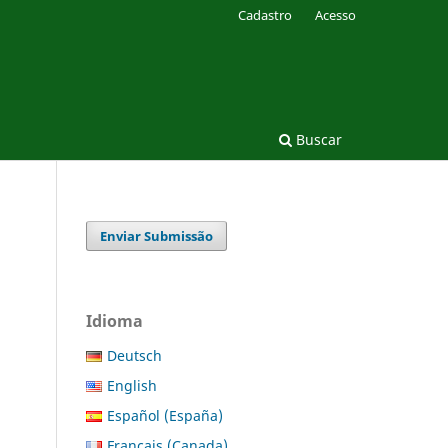
Cadastro
Acesso
Buscar
Enviar Submissão
Idioma
Deutsch
English
Español (España)
Français (Canada)