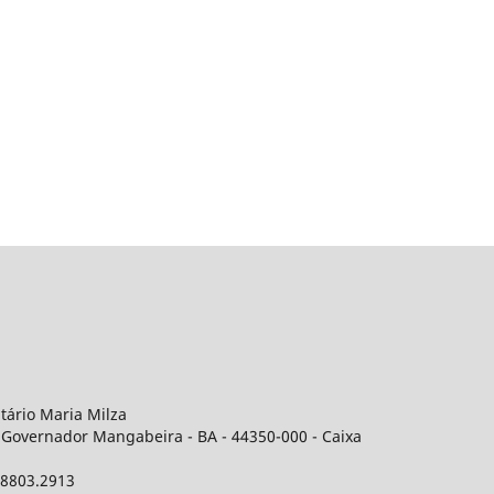
itário Maria Milza
 Governador Mangabeira - BA - 44350-000 - Caixa
 98803.2913