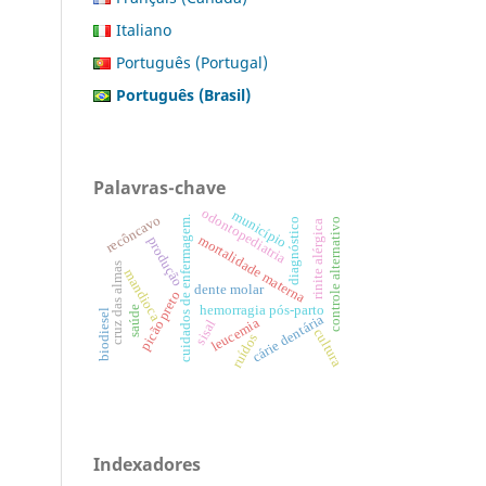
Italiano
Português (Portugal)
Português (Brasil)
Palavras-chave
odontopediatria
município
recôncavo
cuidados de enfermagem.
controle alternativo
diagnóstico
rinite alérgica
mortalidade materna
produção
cruz das almas
mandioca
dente molar
picão preto
hemorragia pós-parto
saúde
biodiesel
cárie dentária
leucemia
sisal
cultura
ruídos
Indexadores